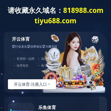
星空online(中国)
关于五德
新闻中心
产品中心
产品中心
Product Center
星空online(中国)
产
-
星空网官方站入口
提升、输送设备