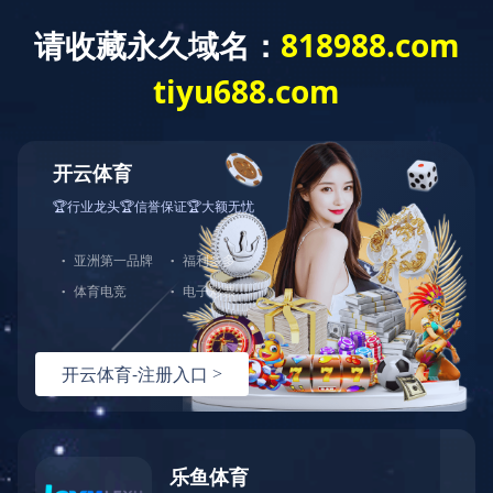
星空online(中国)
关于五德
新闻中心
产品中心
产品中心
Product Center
星空online(中国)
产
-
星空网官方站入口
提升、输送设备