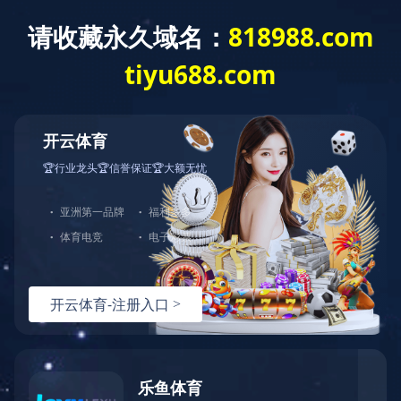
星空online(中国)
关于五德
新闻中心
产品中心
工程案例
Project Case
星空online(中国)
工
-
大米加工行业
油脂业