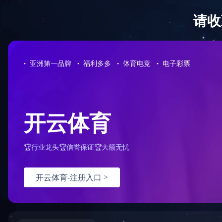
星空online(中国)
关于五德
新
产品中心
Produc
星空网官方站入口
提升、输送设备