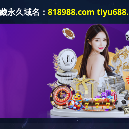
闻中心
产品中心
工程案例
技术支持
人才
t Center
星空online(中国)
产品中心
星空网官方站入口
-
-
编号：