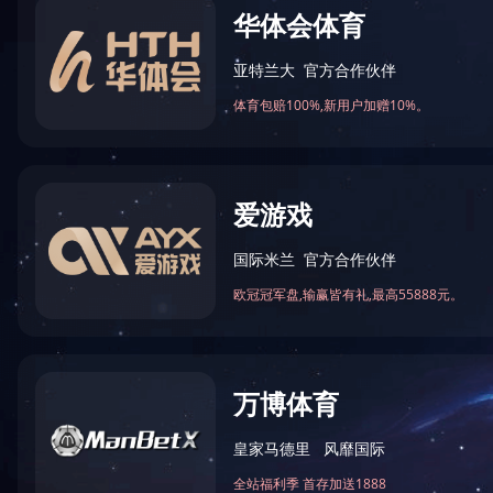
清理设备
粮情监控
钢架平台类
世界杯官方网站
|
星空体育网站入口
|
华体会体育
|
爱体育平台
|
华体会体育官方网站
|