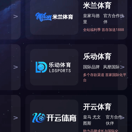
转到
页
确定
传真
0371-85227988