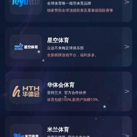
清理设备
粮情监控
钢架平台类
螺旋输送机
上一篇：
没有了
世界杯官方网站
|
星空体育网站入口
|
华体会体育
|
爱体育平台
|
华体会体育官方网站
|