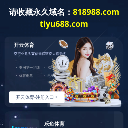
星空online(中国)
关于五德
新闻中心
产品中心
产品中心
Product Center
星空online(中国)
产
-
星空网官方站入口
提升、输送设备